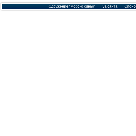
Сдружение “Морско синьо”
За сайта
Спонс