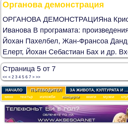
Органова демонстрация
ОРГАНОВА ДЕМОНСТРАЦИЯна Кристи
Иванова В програмата: произведения
Йохан Пахелбел, Жан-Франсоа Данд
Елерт, Йохан Себастиан Бах и др. В
Страница 5 от 7
<<
<
2
3
4
5
6
7
>
>>
НАЧАЛО
ПЪТЕВОДИТЕЛ
ЗА ЖИВОТА, КУЛТУРАТА И 
кино
театър
изложби
концерти
книги
музеи
клу