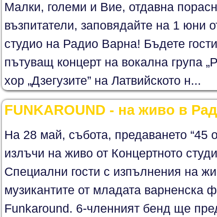
Малки, големи и Вие, отдавна порас
възпитатели, заповядайте на 1 юни о
студио на Радио Варна! Бъдете гост
пътуващ концерт на вокална група 
хор „Дзегузите” на Латвийското н...
FUNKAROUND - на живо в Рад
На 28 май, събота, предаването “45 
излъчи на живо от Концертното студ
Специални гости с изпълнения на ж
музикантите от младата варненска ф
Funkaround. 6-членният бенд ще пре