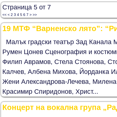
Страница 5 от 7
<<
<
2
3
4
5
6
7
>
>>
19 МТФ “Варненско лято”: “Ри
Малък градски театър Зад Канала М
Румен Цонев Сценография и костюми
Филип Аврамов, Стела Стоянова, Ст
Калчев, Албена Михова, Йорданка И
Жени Александрова-Лечева, Милена
Красимир Спиридонов, Христ...
Концерт на вокална група „Р