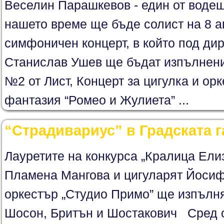
Веселин Парашкевов - един от водещ
нашето време ще бъде солист на 8 ап
симфоничен концерт, в който под дир
Станислав Ушев ще бъдат изпълнени
№2 от Лист, Концерт за цигулка и ор
фантазия “Ромео и Жулиета” ...
“Страдивариус” в Градската 
Лауретите на конкурса „Кралица Елиз
Пламена Мангова и цигуларят Йосиф
оркестър „Студио Примо” ще изпълнят
Шосон, Бритън и Шостакович Сред 