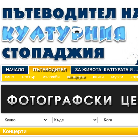
НАЧАЛО
ПЪТЕВОДИТЕЛ
ЗА ЖИВОТА, КУЛТУРАТА И 
кино
театър
изложби
концерти
книги
музеи
клу
Концерти