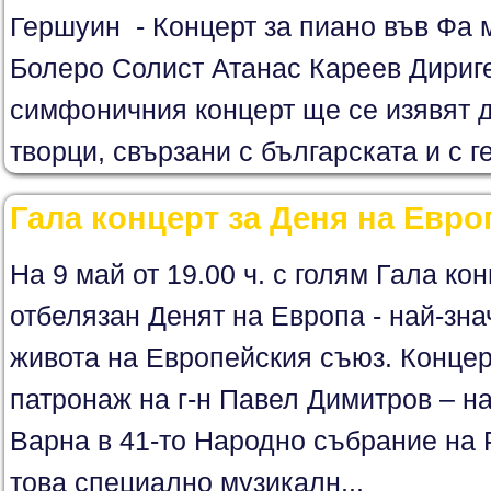
Гершуин - Концерт за пиано във Фа 
Болеро Солист Атанас Кареев Дириг
симфоничния концерт ще се изявят 
творци, свързани с българската и с г
Гала концерт за Деня на Евро
На 9 май от 19.00 ч. с голям Гала ко
отбелязан Денят на Европа - най-зна
живота на Европейския съюз. Концер
патронаж на г-н Павел Димитров – н
Варна в 41-то Народно събрание на 
това специално музикалн...