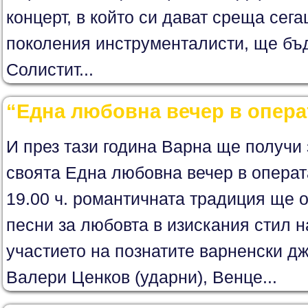
концерт, в който си дават среща сег
поколения инструменталисти, ще бъ
Солистит...
“Една любовна вечер в опера
И през тази година Варна ще получи
своята Една любовна вечер в операт
19.00 ч. романтичната традиция ще 
песни за любовта в изискания стил н
участието на познатите варненски дж
Валери Ценков (ударни), Венце...