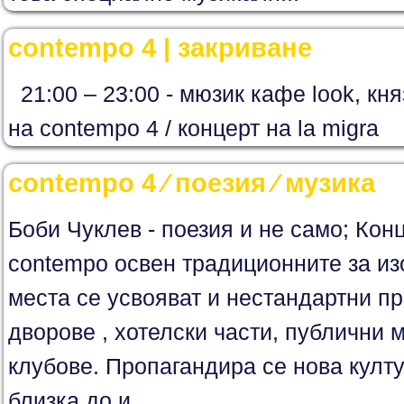
contempo 4 | закриване
21:00 – 23:00 - мюзик кафе look, кня
на contempo 4 / концерт на la migra
contempo 4 ∕ поезия ∕ музика
Боби Чуклев - поезия и не само; Кон
contempo освен традиционните за из
места се усвояват и нестандартни п
дворове , хотелски части, публични 
клубове. Пропагандира се нова култу
близка до и...