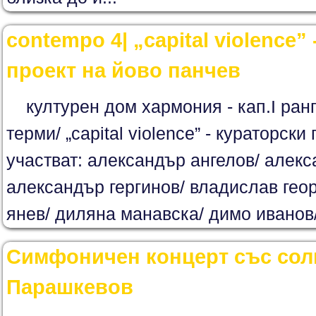
contempo 4| „capital violence”
проект на йово панчев
културен дом хармония - кап.І ранг
терми/ „capital violence” - кураторски
участват: александър ангелов/ алек
александър гергинов/ владислав геор
янев/ диляна манавска/ димо иванов/ 
Симфоничен концерт със сол
Парашкевов