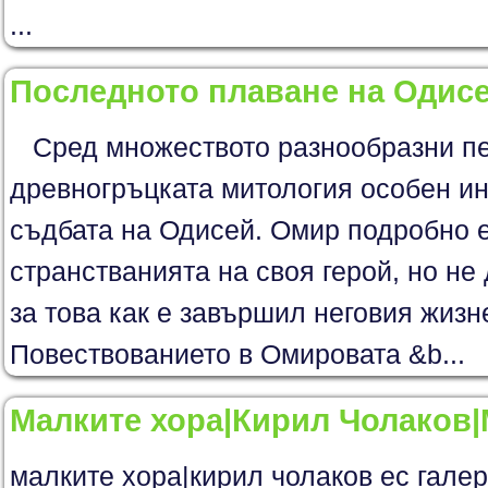
...
Последното плаване на Одис
Сред множеството разнообразни пе
древногръцката митология особен и
съдбата на Одисей. Омир подробно е
странстванията на своя герой, но не
за това как е завършил неговия жизн
Повествованието в Омировата &b...
Малките хора|Кирил Чолаков|
малките хора|кирил чолаков ес гале