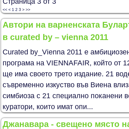
Страница 3 от 3
<<
<
1
2
3
>
>>
Автори на варненската Булар
в curated by – vienna 2011
Curated by_Vienna 2011 e амбициозе
програма на VIENNAFAIR, който от 1
ще има своето трето издание. 21 вод
съвременно изкуство във Виена влиз
симбиоза с 21 специално поканени
куратори, които имат опи...
Джанавара - свещено място н