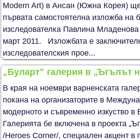
Modern Art) в Ансан (Южна Корея) щ
първата самостоятелна изложба на б
изследователка Павлина Младенова 
март 2011. Изложбата е заключител
изследователския прое...
„Буларт” галерия в „Ъгълът н
В края на ноември варненската галер
покана на организаторите в Междун
модерното и съвременно изкуство в 
Галерията бе включена в проекта „Ъг
/Heroes Corner/, специален акцент в