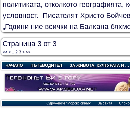
политиката, отколкото географията, к
условност. Писателят Христо Бойчев 
„Години ние всички на Балкана бяхме 
Страница 3 от 3
<<
<
1
2
3
>
>>
НАЧАЛО
ПЪТЕВОДИТЕЛ
ЗА ЖИВОТА, КУЛТУРАТА И …
Сдружение “Морско синьо”
За сайта
Спонс