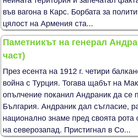
нейната територия и запечатал факт
във вагона в Карс. Борбата за полит
цялост на Армения ста...
Паметникът на генерал Андран
част)
През есента на 1912 г. четири балка
война с Турция. Тогава щабът на Ма
опълчение поканил Андраник да се 
България. Андраник дал съгласие, р
национално знаме пред своята рота 
на северозапад. Пристигнал в Со...